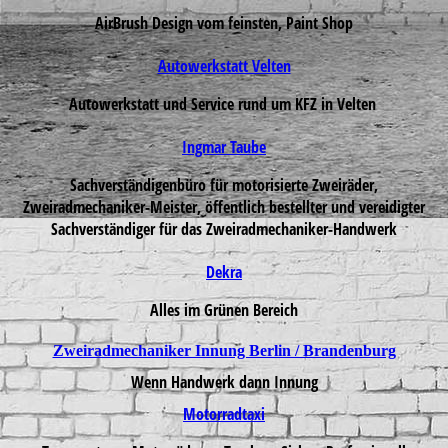
AirBrush Design vom feinsten, Paint Shop
Autowerkstatt Velten
Autowerkstatt und Service rund um KFZ in Velten
Ingmar Taube
Sachverständigenbüro für motorisierte Zweiräder,
Zweiradmechaniker-Meister, öffentlich bestellter und vereidigter
Sachverständiger für das Zweiradmechaniker-Handwerk
Dekra
Alles im Grünen Bereich
Zweiradmechaniker Innung Berlin / Brandenburg
Wenn Handwerk dann Innung
Motorradtaxi