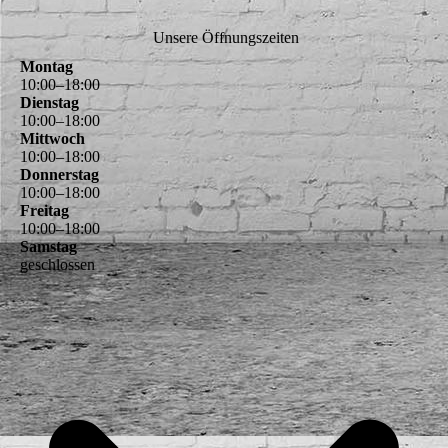
Unsere Öffnungszeiten
Montag
10
:
00
–
18
:
00
Dienstag
10
:
00
–
18
:
00
Mittwoch
10
:
00
–
18
:
00
Donnerstag
10
:
00
–
18
:
00
Freitag
10
:
00
–
18
:
00
Samstag
geschlossen